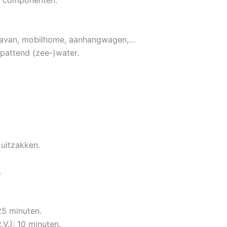
n componenten.
ravan, mobilhome, aanhangwagen,…
pattend (zee-)water.
 uitzakken.
.
25 minuten.
V.): 10 minuten.