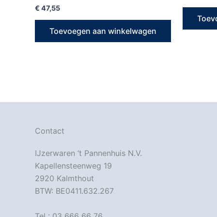
€
47,55
Toev
Toevoegen aan winkelwagen
Contact
IJzerwaren ‘t Pannenhuis N.V.
Kapellensteenweg 19
2920 Kalmthout
BTW: BE0411.632.267
Tel : 03 666 66 76