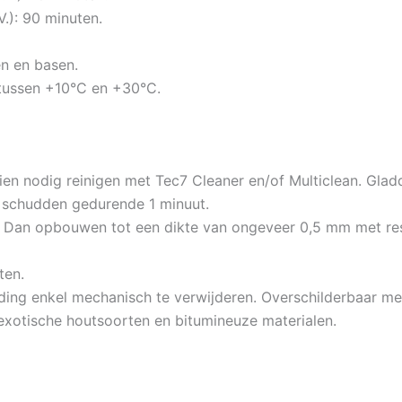
.): 90 minuten.
en en basen.
tussen +10°C en +30°C.
en nodig reinigen met Tec7 Cleaner en/of Multiclean. Gla
 schudden gedurende 1 minuut.
 Dan opbouwen tot een dikte van ongeveer 0,5 mm met res
ten.
rding enkel mechanisch te verwijderen. Overschilderbaar m
exotische houtsoorten en bitumineuze materialen.
)