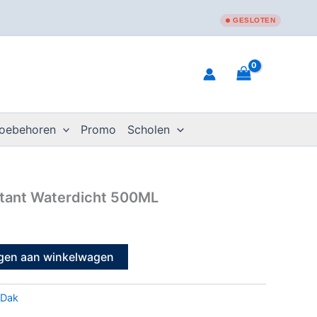
GESLOTEN
toebehoren
Promo
Scholen
tant Waterdicht 500ML
gen aan winkelwagen
Dak