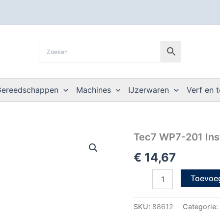
Gereedschappen
Machines
IJzerwaren
Verf en 
Tec7
Tec7 WP7-201 Ins
WP7-
€
14,67
201
Instant
Waterdicht
Toevoe
500ML
aantal
SKU:
88612
Categorie: