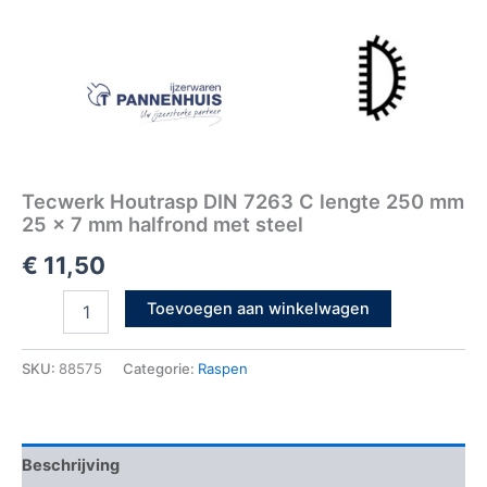
met
steel
aantal
Tecwerk Houtrasp DIN 7263 C lengte 250 mm
25 x 7 mm halfrond met steel
€
11,50
Toevoegen aan winkelwagen
SKU:
88575
Categorie:
Raspen
Beschrijving