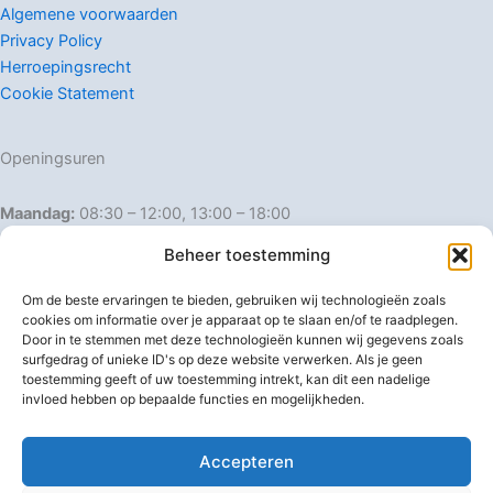
Algemene voorwaarden
Privacy Policy
Herroepingsrecht
Cookie Statement
Openingsuren
Maandag:
08:30 – 12:00, 13:00 – 18:00
Dinsdag:
08:30 – 12:00, 13:00 – 18:00
Beheer toestemming
Woensdag:
08:30 – 12:00, 13:00 – 18:00
Donderdag:
08:30 – 12:00, 13:00 – 18:00
Om de beste ervaringen te bieden, gebruiken wij technologieën zoals
Vrijdag:
08:30 – 12:00, 13:00 – 18:00
cookies om informatie over je apparaat op te slaan en/of te raadplegen.
Door in te stemmen met deze technologieën kunnen wij gegevens zoals
Zaterdag:
08:30 – 16:00
surfgedrag of unieke ID's op deze website verwerken. Als je geen
Zondag:
Gesloten
toestemming geeft of uw toestemming intrekt, kan dit een nadelige
invloed hebben op bepaalde functies en mogelijkheden.
Afwijkende openingsuren
Accepteren