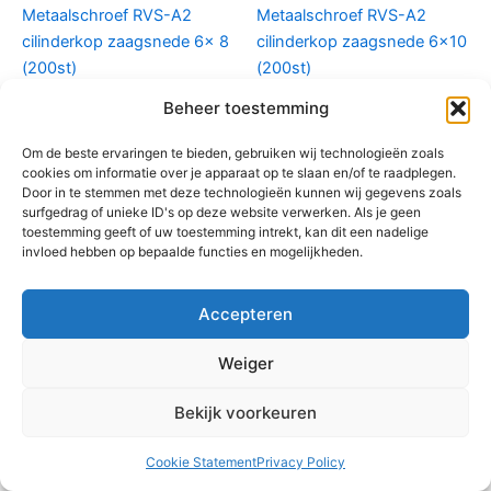
Metaalschroef RVS-A2
Metaalschroef RVS-A2
cilinderkop zaagsnede 6x 8
cilinderkop zaagsnede 6×10
(200st)
(200st)
€
19,01
€
18,34
Beheer toestemming
Toevoegen aan
Toevoegen aan
Om de beste ervaringen te bieden, gebruiken wij technologieën zoals
winkelwagen
winkelwagen
cookies om informatie over je apparaat op te slaan en/of te raadplegen.
Door in te stemmen met deze technologieën kunnen wij gegevens zoals
surfgedrag of unieke ID's op deze website verwerken. Als je geen
toestemming geeft of uw toestemming intrekt, kan dit een nadelige
invloed hebben op bepaalde functies en mogelijkheden.
Accepteren
Weiger
Bekijk voorkeuren
Metaalschroef cilinderkop RVS
Metaalschroef cilinderkop RVS
Cookie Statement
Privacy Policy
Metaalschroef RVS-A2
Metaalschroef RVS-A2