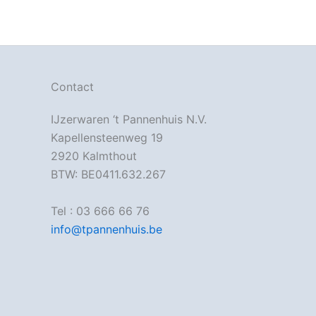
Contact
IJzerwaren ‘t Pannenhuis N.V.
Kapellensteenweg 19
2920 Kalmthout
BTW: BE0411.632.267
Tel : 03 666 66 76
info@tpannenhuis.be