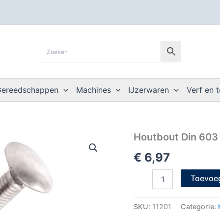
Gereedschappen
Machines
IJzerwaren
Verf en 
Houtbout
Houtbout Din 603 
Din
€
6,97
603
M
6x
Toevoe
40
inox
A2
SKU:
11201
Categorie:
(50st)