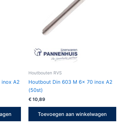
Houtbouten RVS
 inox A2
Houtbout Din 603 M 6x 70 inox A2
(50st)
€
10,89
wagen
Toevoegen aan winkelwagen