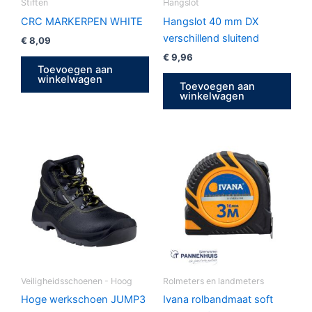
Stiften
Hangslot
CRC MARKERPEN WHITE
Hangslot 40 mm DX
verschillend sluitend
€
8,09
€
9,96
Toevoegen aan
winkelwagen
Toevoegen aan
winkelwagen
Dit
product
heeft
meerdere
variaties.
Deze
optie
kan
gekozen
Veiligheidsschoenen - Hoog
Rolmeters en landmeters
worden
Hoge werkschoen JUMP3
Ivana rolbandmaat soft