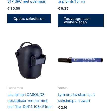
op
S1P SRC met overneus
grip 3mtr/16mm
de
€
30,56
€
6,35
productpagina
Opties selecteren
Toevoegen aan
winkelwagen
Lashelmen
Stiften
Lashelmen CASOUD3
Lyra onuitwisbare stift
opklapbaar venster met
schuine punt zwart
een filter DIN11 108x51mm
€
2,16