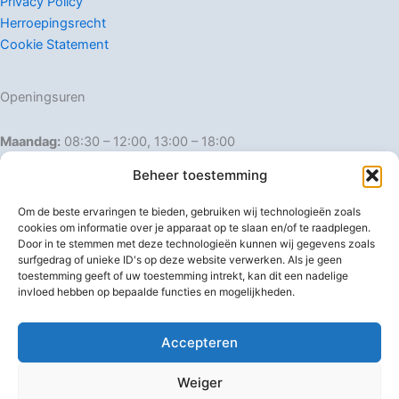
Privacy Policy
Herroepingsrecht
Cookie Statement
Openingsuren
Maandag:
08:30 – 12:00, 13:00 – 18:00
Dinsdag:
08:30 – 12:00, 13:00 – 18:00
Beheer toestemming
Woensdag:
08:30 – 12:00, 13:00 – 18:00
Donderdag:
08:30 – 12:00, 13:00 – 18:00
Om de beste ervaringen te bieden, gebruiken wij technologieën zoals
Vrijdag:
08:30 – 12:00, 13:00 – 18:00
cookies om informatie over je apparaat op te slaan en/of te raadplegen.
Door in te stemmen met deze technologieën kunnen wij gegevens zoals
Zaterdag:
08:30 – 16:00
surfgedrag of unieke ID's op deze website verwerken. Als je geen
Zondag:
Gesloten
toestemming geeft of uw toestemming intrekt, kan dit een nadelige
invloed hebben op bepaalde functies en mogelijkheden.
Afwijkende openingsuren
Accepteren
Weiger