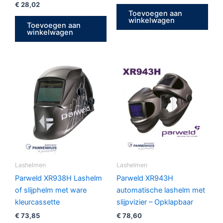
€
28,02
Toevoegen aan
winkelwagen
Toevoegen aan
winkelwagen
Lashelmen
Lashelmen
Parweld XR938H Lashelm
Parweld XR943H
of slijphelm met ware
automatische lashelm met
kleurcassette
slijpvizier – Opklapbaar
€
73,85
€
78,60