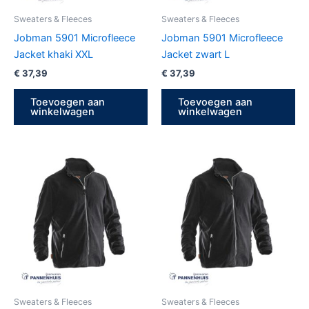
Sweaters & Fleeces
Sweaters & Fleeces
Jobman 5901 Microfleece
Jobman 5901 Microfleece
Jacket khaki XXL
Jacket zwart L
€
37,39
€
37,39
Toevoegen aan
Toevoegen aan
winkelwagen
winkelwagen
Sweaters & Fleeces
Sweaters & Fleeces