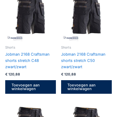
Shorts
Shorts
Jobman 2168 Craftsman
Jobman 2168 Craftsman
shorts stretch C48
shorts stretch C50
zwart/zwart
zwart/zwart
€
120,88
€
120,88
Toevoegen aan
Toevoegen aan
winkelwagen
winkelwagen