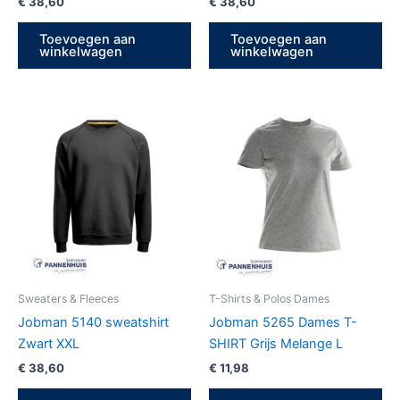
€
38,60
€
38,60
Toevoegen aan
Toevoegen aan
winkelwagen
winkelwagen
Sweaters & Fleeces
T-Shirts & Polos Dames
Jobman 5140 sweatshirt
Jobman 5265 Dames T-
Zwart XXL
SHIRT Grijs Melange L
€
38,60
€
11,98