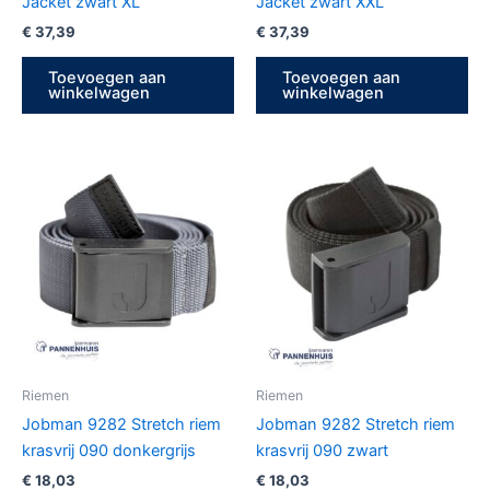
Jacket zwart XL
Jacket zwart XXL
€
37,39
€
37,39
Toevoegen aan
Toevoegen aan
winkelwagen
winkelwagen
Riemen
Riemen
Jobman 9282 Stretch riem
Jobman 9282 Stretch riem
krasvrij 090 donkergrijs
krasvrij 090 zwart
€
18,03
€
18,03