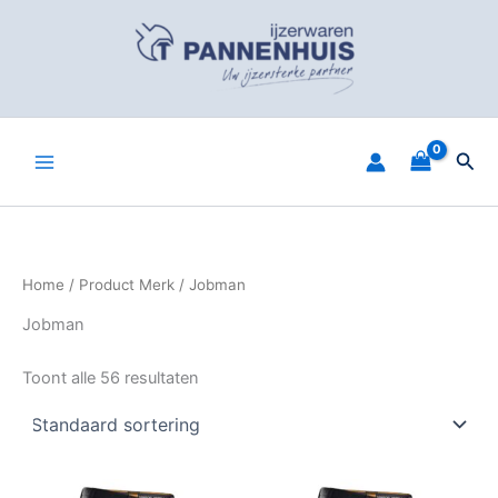
Spring
naar
de
inhoud
Zoe
Home
/ Product Merk / Jobman
Jobman
Toont alle 56 resultaten