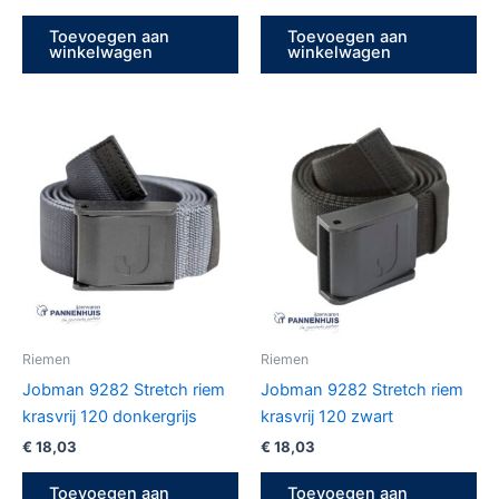
Toevoegen aan
Toevoegen aan
winkelwagen
winkelwagen
Riemen
Riemen
Jobman 9282 Stretch riem
Jobman 9282 Stretch riem
krasvrij 120 donkergrijs
krasvrij 120 zwart
€
18,03
€
18,03
Toevoegen aan
Toevoegen aan