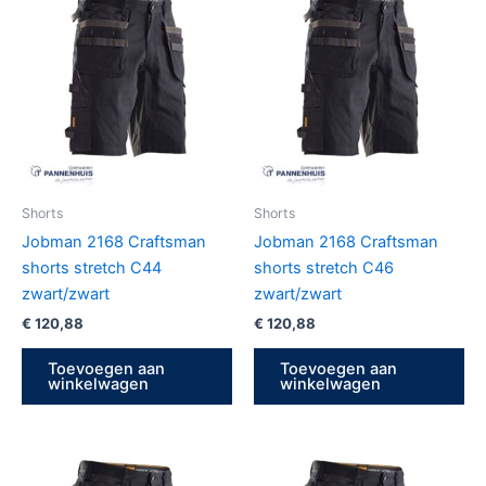
Shorts
Shorts
Jobman 2168 Craftsman
Jobman 2168 Craftsman
shorts stretch C44
shorts stretch C46
zwart/zwart
zwart/zwart
€
120,88
€
120,88
Toevoegen aan
Toevoegen aan
winkelwagen
winkelwagen