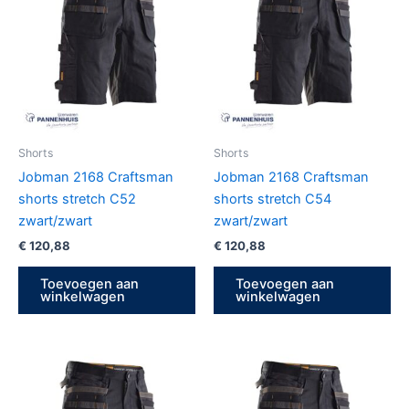
Shorts
Shorts
Jobman 2168 Craftsman
Jobman 2168 Craftsman
shorts stretch C52
shorts stretch C54
zwart/zwart
zwart/zwart
€
120,88
€
120,88
Toevoegen aan
Toevoegen aan
winkelwagen
winkelwagen