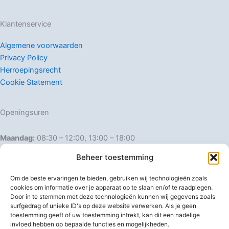
Klantenservice
Algemene voorwaarden
Privacy Policy
Herroepingsrecht
Cookie Statement
Openingsuren
Maandag:
08:30 – 12:00, 13:00 – 18:00
Dinsdag:
08:30 – 12:00, 13:00 – 18:00
Beheer toestemming
Woensdag:
08:30 – 12:00, 13:00 – 18:00
Donderdag:
08:30 – 12:00, 13:00 – 18:00
Om de beste ervaringen te bieden, gebruiken wij technologieën zoals
Vrijdag:
08:30 – 12:00, 13:00 – 18:00
cookies om informatie over je apparaat op te slaan en/of te raadplegen.
Door in te stemmen met deze technologieën kunnen wij gegevens zoals
Zaterdag:
08:30 – 16:00
surfgedrag of unieke ID's op deze website verwerken. Als je geen
Zondag:
Gesloten
toestemming geeft of uw toestemming intrekt, kan dit een nadelige
invloed hebben op bepaalde functies en mogelijkheden.