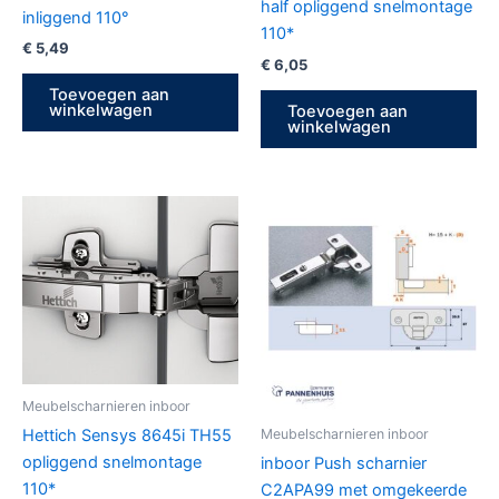
half opliggend snelmontage
inliggend 110°
110*
€
5,49
€
6,05
Toevoegen aan
winkelwagen
Toevoegen aan
winkelwagen
Meubelscharnieren inboor
Hettich Sensys 8645i TH55
Meubelscharnieren inboor
opliggend snelmontage
inboor Push scharnier
110*
C2APA99 met omgekeerde