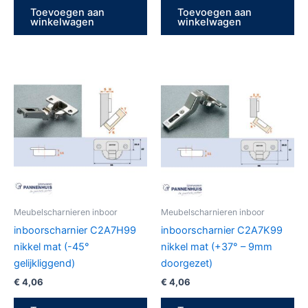
Toevoegen aan
Toevoegen aan
winkelwagen
winkelwagen
Meubelscharnieren inboor
Meubelscharnieren inboor
inboorscharnier C2A7H99
inboorscharnier C2A7K99
nikkel mat (-45°
nikkel mat (+37° – 9mm
gelijkliggend)
doorgezet)
€
4,06
€
4,06