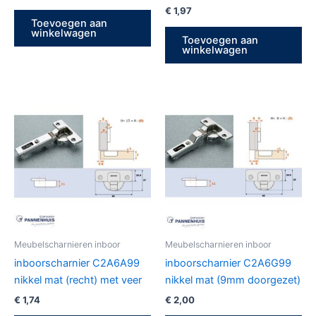
€
1,97
Toevoegen aan
winkelwagen
Toevoegen aan
winkelwagen
Meubelscharnieren inboor
Meubelscharnieren inboor
inboorscharnier C2A6A99
inboorscharnier C2A6G99
nikkel mat (recht) met veer
nikkel mat (9mm doorgezet)
€
1,74
€
2,00