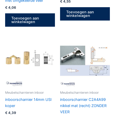
met omgekeerde veer
€
4,55
€
4,06
Toevoegen aan
winkelwagen
Toevoegen aan
winkelwagen
Meubelscharnieren inboor
Meubelscharnieren inboor
inboorscharnier 14mm USI
inboorscharnier C2A4A99
koper
nikkel mat (recht) ZONDER
VEER
€
4,39