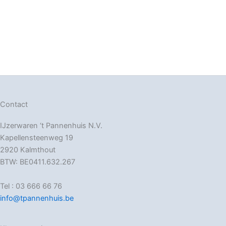
Contact
IJzerwaren ‘t Pannenhuis N.V.
Kapellensteenweg 19
2920 Kalmthout
BTW: BE0411.632.267
Tel : 03 666 66 76
info@tpannenhuis.be