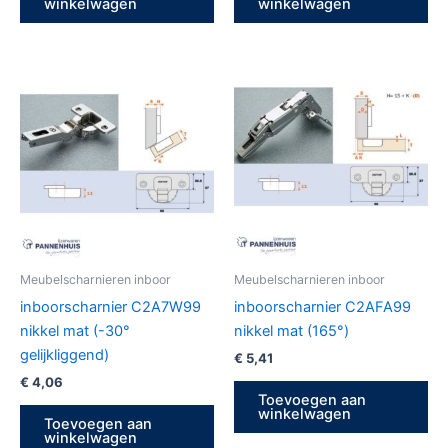
winkelwagen
winkelwagen
Meubelscharnieren inboor
Meubelscharnieren inboor
inboorscharnier C2A7W99
inboorscharnier C2AFA99
nikkel mat (-30°
nikkel mat (165°)
gelijkliggend)
€
5,41
€
4,06
Toevoegen aan
winkelwagen
Toevoegen aan
winkelwagen