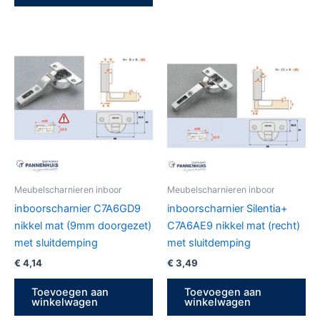
Meubelscharnieren inboor
Meubelscharnieren inboor
inboorscharnier C7A6GD9
inboorscharnier Silentia+
nikkel mat (9mm doorgezet)
C7A6AE9 nikkel mat (recht)
met sluitdemping
met sluitdemping
€
4,14
€
3,49
Toevoegen aan
Toevoegen aan
winkelwagen
winkelwagen