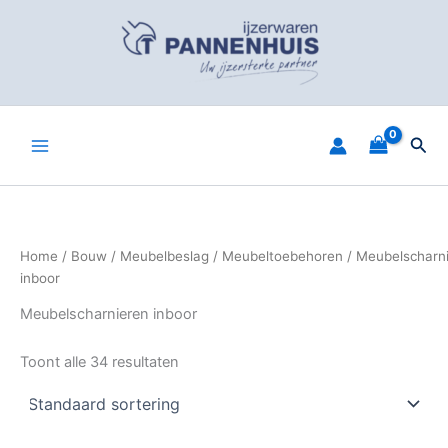
Spring
naar
de
inhoud
Zoe
Home
/
Bouw
/
Meubelbeslag
/
Meubeltoebehoren
/ Meubelscharn
inboor
Meubelscharnieren inboor
Toont alle 34 resultaten