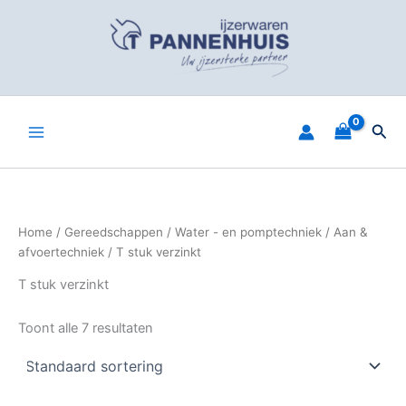
Spring
naar
de
inhoud
Zoe
Home
/
Gereedschappen
/
Water - en pomptechniek
/
Aan &
afvoertechniek
/ T stuk verzinkt
T stuk verzinkt
Toont alle 7 resultaten