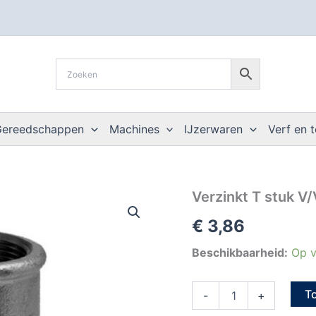
Gereedschappen
Machines
IJzerwaren
Verf en 
Verzinkt
Verzinkt T stuk V/
T
€
3,86
stuk
V/V/V
1/4"
Beschikbaarheid:
Op v
aantal
T
-
+