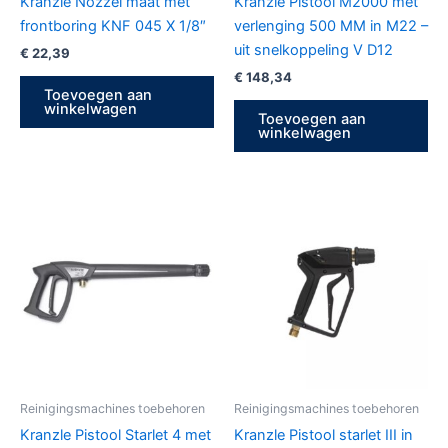
Kranzle Nozzel maat met
Kranzle Pistool M2000 met
frontboring KNF 045 X 1/8″
verlenging 500 MM in M22 –
uit snelkoppeling V D12
€
22,39
€
148,34
Toevoegen aan
winkelwagen
Toevoegen aan
winkelwagen
Reinigingsmachines toebehoren
Reinigingsmachines toebehoren
Kranzle Pistool Starlet 4 met
Kranzle Pistool starlet III in