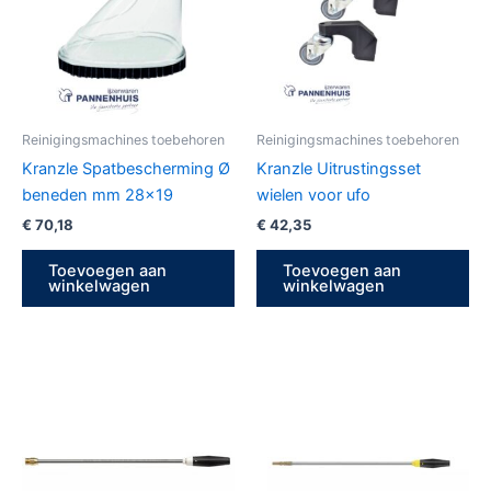
Reinigingsmachines toebehoren
Reinigingsmachines toebehoren
Kranzle Spatbescherming Ø
Kranzle Uitrustingsset
beneden mm 28×19
wielen voor ufo
€
70,18
€
42,35
Toevoegen aan
Toevoegen aan
winkelwagen
winkelwagen