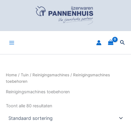
Spring
naar
de
inhoud
Zoe
Home
/
Tuin
/
Reinigingsmachines
/ Reinigingsmachines
toebehoren
Reinigingsmachines toebehoren
Toont alle 80 resultaten