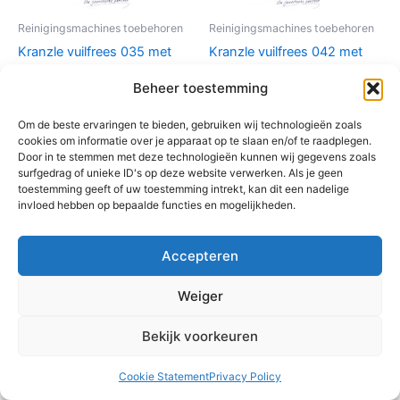
Reinigingsmachines toebehoren
Reinigingsmachines toebehoren
Kranzle vuilfrees 035 met
Kranzle vuilfrees 042 met
lans 600 mm + M22 M
lans 500 mm Inox + D12
Beheer toestemming
(quadro 599)
€
140,00
€
142,42
Om de beste ervaringen te bieden, gebruiken wij technologieën zoals
Toevoegen aan
cookies om informatie over je apparaat op te slaan en/of te raadplegen.
winkelwagen
Toevoegen aan
Door in te stemmen met deze technologieën kunnen wij gegevens zoals
winkelwagen
surfgedrag of unieke ID's op deze website verwerken. Als je geen
toestemming geeft of uw toestemming intrekt, kan dit een nadelige
invloed hebben op bepaalde functies en mogelijkheden.
Accepteren
Weiger
Bekijk voorkeuren
Cookie Statement
Privacy Policy