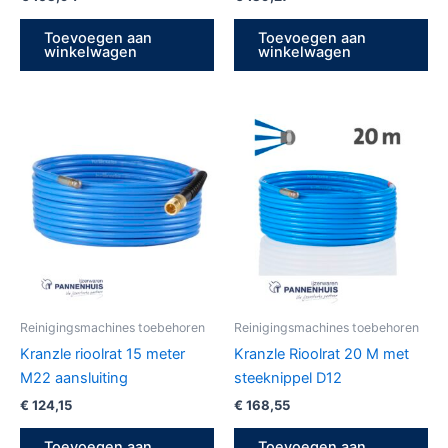
Toevoegen aan
Toevoegen aan
winkelwagen
winkelwagen
Reinigingsmachines toebehoren
Reinigingsmachines toebehoren
Kranzle rioolrat 15 meter
Kranzle Rioolrat 20 M met
M22 aansluiting
steeknippel D12
€
124,15
€
168,55
Toevoegen aan
Toevoegen aan