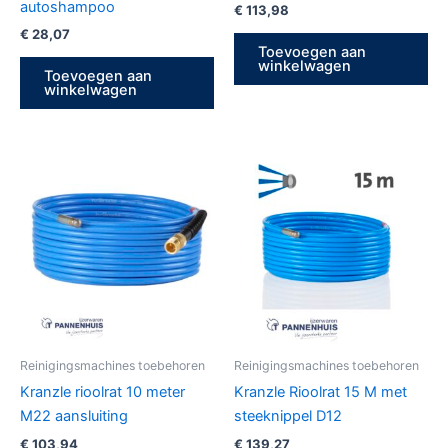
autoshampoo
€
113,98
€
28,07
Toevoegen aan
winkelwagen
Toevoegen aan
winkelwagen
Reinigingsmachines toebehoren
Reinigingsmachines toebehoren
Kranzle rioolrat 10 meter
Kranzle Rioolrat 15 M met
M22 aansluiting
steeknippel D12
€
103,94
€
139,27