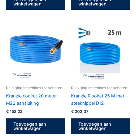
winkelwagen
winkelwagen
Reinigingsmachines toebehoren
Reinigingsmachines toebehoren
Kranzle rioolrat 20 meter
Kranzle Rioolrat 25 M met
M22 aansluiting
steeknippel D12
€
152,22
€
202,07
Toevoegen aan
Toevoegen aan
winkelwagen
winkelwagen