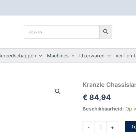
Gereedschappen
Machines
IJzerwaren
Verf en 
Kranzle
Kranzle Chassislan
Chassislans
€
84,94
(2
delig)
1m
Beschikbaarheid:
Op v
aantal
T
-
+