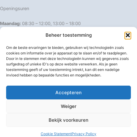
Openingsuren
Maandag:
08:30 – 12:00, 13:00 – 18:00
Dinsdag:
08:30 – 12:00, 13:00 – 18:00
Beheer toestemming
Woensdag:
08:30 – 12:00, 13:00 – 18:00
Donderdag:
08:30 – 12:00, 13:00 – 18:00
Om de beste ervaringen te bieden, gebruiken wij technologieën zoals
Vrijdag:
08:30 – 12:00, 13:00 – 18:00
cookies om informatie over je apparaat op te slaan en/of te raadplegen.
Door in te stemmen met deze technologieën kunnen wij gegevens zoals
Zaterdag:
08:30 – 16:00
surfgedrag of unieke ID's op deze website verwerken. Als je geen
Zondag:
Gesloten
toestemming geeft of uw toestemming intrekt, kan dit een nadelige
invloed hebben op bepaalde functies en mogelijkheden.
Afwijkende openingsuren
Accepteren
Weiger
Bekijk voorkeuren
Copyright © 2026 IJzerwaren 't Pannenhuis
Cookie Statement
Privacy Policy