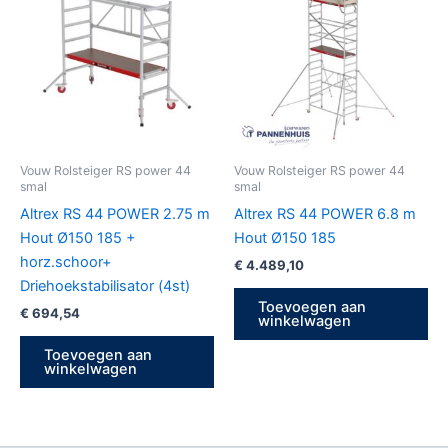
Vouw Rolsteiger RS power 44
Vouw Rolsteiger RS power 44
smal
smal
Altrex RS 44 POWER 2.75 m
Altrex RS 44 POWER 6.8 m
Hout Ø150 185 +
Hout Ø150 185
horz.schoor+
€
4.489,10
Driehoekstabilisator (4st)
Toevoegen aan
€
694,54
winkelwagen
Toevoegen aan
winkelwagen