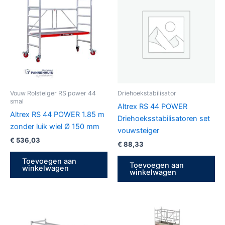
Vouw Rolsteiger RS power 44
Driehoekstabilisator
smal
Altrex RS 44 POWER
Altrex RS 44 POWER 1.85 m
Driehoeksstabilisatoren set
zonder luik wiel Ø 150 mm
vouwsteiger
€
536,03
€
88,33
Toevoegen aan
Toevoegen aan
winkelwagen
winkelwagen