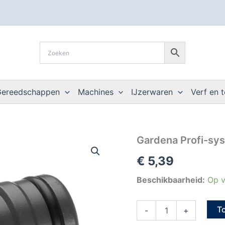
Gereedschappen
Machines
IJzerwaren
Verf en 
Gardena
Gardena Profi-sys
Profi-
€
5,39
system
kraanstuk
3/4"
Beschikbaarheid:
Op v
voor
kraan
T
1"
-
+
aantal