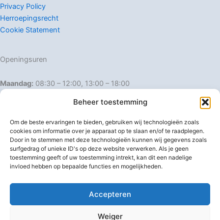
Privacy Policy
Herroepingsrecht
Cookie Statement
Openingsuren
Maandag:
08:30 – 12:00, 13:00 – 18:00
Dinsdag:
08:30 – 12:00, 13:00 – 18:00
Beheer toestemming
Woensdag:
08:30 – 12:00, 13:00 – 18:00
Donderdag:
08:30 – 12:00, 13:00 – 18:00
Om de beste ervaringen te bieden, gebruiken wij technologieën zoals
Vrijdag:
08:30 – 12:00, 13:00 – 18:00
cookies om informatie over je apparaat op te slaan en/of te raadplegen.
Door in te stemmen met deze technologieën kunnen wij gegevens zoals
Zaterdag:
08:30 – 16:00
surfgedrag of unieke ID's op deze website verwerken. Als je geen
Zondag:
Gesloten
toestemming geeft of uw toestemming intrekt, kan dit een nadelige
invloed hebben op bepaalde functies en mogelijkheden.
Afwijkende openingsuren
Accepteren
Weiger