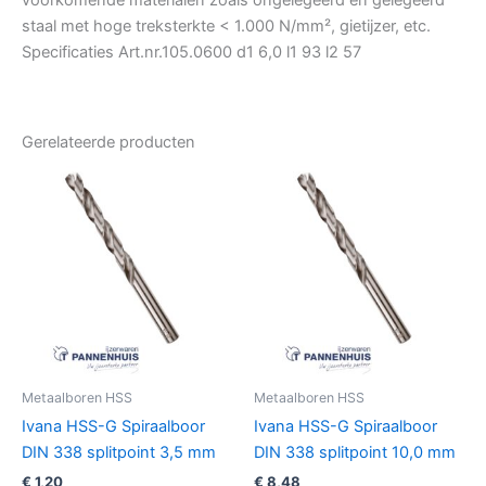
voorkomende materialen zoals ongelegeerd en gelegeerd
staal met hoge treksterkte < 1.000 N/mm², gietijzer, etc.
Specificaties Art.nr.105.0600 d1 6,0 l1 93 l2 57
Gerelateerde producten
Metaalboren HSS
Metaalboren HSS
Ivana HSS-G Spiraalboor
Ivana HSS-G Spiraalboor
DIN 338 splitpoint 3,5 mm
DIN 338 splitpoint 10,0 mm
€
1,20
€
8,48