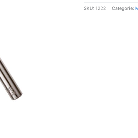
aantal
SKU:
1222
Categorie:
M