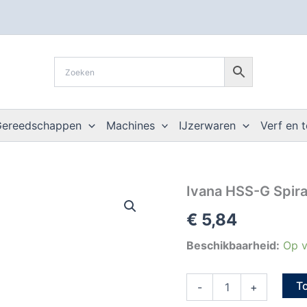
Gereedschappen
Machines
IJzerwaren
Verf en 
Ivana
Ivana HSS-G Spira
HSS-
€
5,84
G
Spiraalboor
DIN
Beschikbaarheid:
Op v
338
splitpoint
T
8,0
-
+
mm