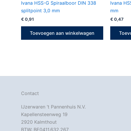
Ivana HSS-G Spiraalboor DIN 338
Ivana HS
splitpoint 3,0 mm
mm
€
0,91
€
0,47
Toevoegen aan winkelwagen
Toev
Contact
IJzerwaren ‘t Pannenhuis N.V.
Kapellensteenweg 19
2920 Kalmthout
BTW: BE0411.632.267