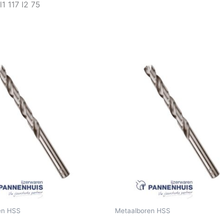
l1 117 l2 75
en HSS
Metaalboren HSS