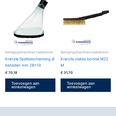
Reinigingsmachines toebehoren
Reinigingsmachines toebehoren
Kranzle Spatbescherming Ø
Kranzle vlakke borstel M22
beneden mm 28×19
M
€
70,18
€
31,70
Toevoegen aan
Toevoegen aan
winkelwagen
winkelwagen