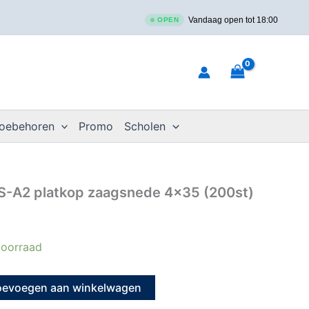
Vandaag open tot 18:00
OPEN
toebehoren
Promo
Scholen
S-A2 platkop zaagsnede 4×35 (200st)
oorraad
oevoegen aan winkelwagen