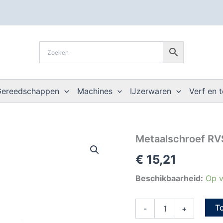
Gereedschappen
Machines
IJzerwaren
Verf en 
Metaalschroef
Metaalschroef RV
RVS-
€
15,21
A2
platkop
zaagsnede
Beschikbaarheid:
Op v
4x35
(200st)
T
aantal
-
+