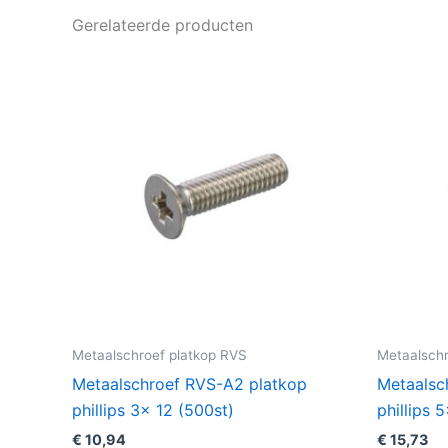
Gerelateerde producten
Metaalschroef platkop RVS
Metaalschr
Metaalschroef RVS-A2 platkop
Metaalsc
phillips 3x 12 (500st)
phillips 
€
10,94
€
15,73