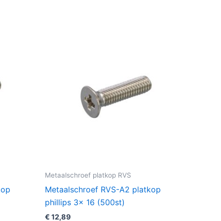
Metaalschroef platkop RVS
kop
Metaalschroef RVS-A2 platkop
phillips 3x 16 (500st)
€
12,89