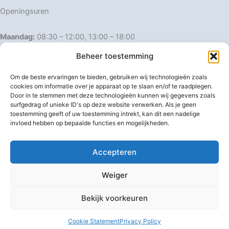
Openingsuren
Maandag:
08:30 – 12:00, 13:00 – 18:00
Dinsdag:
08:30 – 12:00, 13:00 – 18:00
Beheer toestemming
Woensdag:
08:30 – 12:00, 13:00 – 18:00
Donderdag:
08:30 – 12:00, 13:00 – 18:00
Om de beste ervaringen te bieden, gebruiken wij technologieën zoals
Vrijdag:
08:30 – 12:00, 13:00 – 18:00
cookies om informatie over je apparaat op te slaan en/of te raadplegen.
Door in te stemmen met deze technologieën kunnen wij gegevens zoals
Zaterdag:
08:30 – 16:00
surfgedrag of unieke ID's op deze website verwerken. Als je geen
Zondag:
Gesloten
toestemming geeft of uw toestemming intrekt, kan dit een nadelige
invloed hebben op bepaalde functies en mogelijkheden.
Afwijkende openingsuren
Accepteren
Weiger
Bekijk voorkeuren
Copyright © 2026 IJzerwaren 't Pannenhuis
Cookie Statement
Privacy Policy