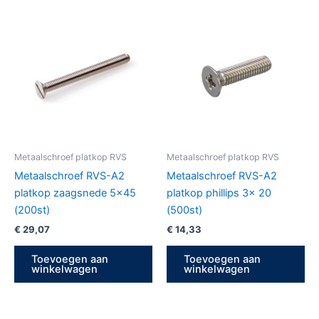
Metaalschroef platkop RVS
Metaalschroef platkop RVS
Metaalschroef RVS-A2
Metaalschroef RVS-A2
platkop zaagsnede 5×45
platkop phillips 3x 20
(200st)
(500st)
€
29,07
€
14,33
Toevoegen aan
Toevoegen aan
winkelwagen
winkelwagen