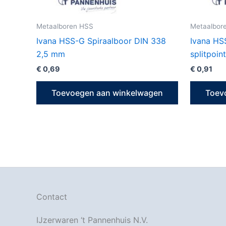
Metaalboren HSS
Metaalbor
Ivana HSS-G Spiraalboor DIN 338
Ivana HS
2,5 mm
splitpoin
€
0,69
€
0,91
Toevoegen aan winkelwagen
Toev
Contact
IJzerwaren ‘t Pannenhuis N.V.