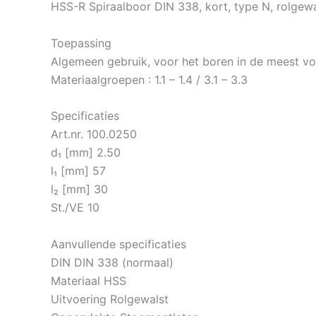
HSS-R Spiraalboor DIN 338, kort, type N, rolgewa
Toepassing
Algemeen gebruik, voor het boren in de meest voo
Materiaalgroepen : 1.1 – 1.4 / 3.1 – 3.3
Specificaties
Art.nr. 100.0250
d₁ [mm] 2.50
l₁ [mm] 57
l₂ [mm] 30
St./VE 10
Aanvullende specificaties
DIN DIN 338 (normaal)
Materiaal HSS
Uitvoering Rolgewalst