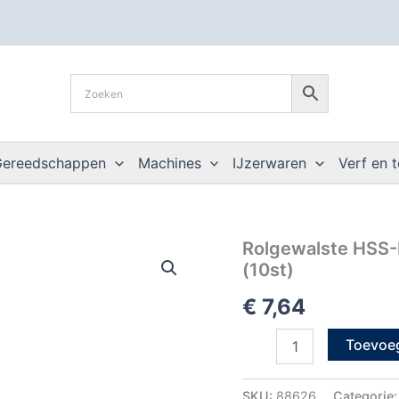
Gereedschappen
Machines
IJzerwaren
Verf en 
Rolgewalste
Rolgewalste HSS-R
HSS-
(10st)
R
spiraalboor,
€
7,64
DIN
338,
Toevoe
type
N,
d.2,5
SKU:
88626
Categorie