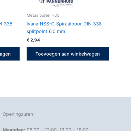
Metaalboren HSS
IN 338
Ivana HSS-G Spiraalboor DIN 338
splitpoint 6,0 mm
€
2,94
wagen
Toevoegen aan winkelwagen
Openingsuren
Maandag:
08:30 – 12:00, 13:00 – 18:00