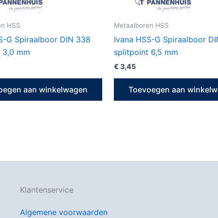
en HSS
Metaalboren HSS
S-G Spiraalboor DIN 338
Ivana HSS-G Spiraalboor D
t 3,0 mm
splitpoint 6,5 mm
€
3,45
oegen aan winkelwagen
Toevoegen aan winkel
Klantenservice
Algemene voorwaarden